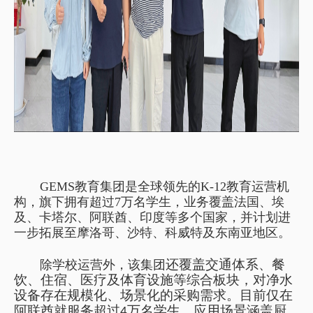
GEMS
教育集团是全球领先的
K-12
教育运营机
构，旗下拥有超过
7
万名学生，业务覆盖法国、埃
及、卡塔尔、阿联酋、印度等多个国家，并计划进
一步拓展至摩洛哥、沙特、科威特及东南亚地区。
还覆盖
除学校运营外，该集团
交通体系、餐
饮、住宿、医疗及体育设施等综合板块，对净水
设备存在规模化、场景化的采购需求。目前仅在
阿联酋就服务超过
4
万名学生，应用场景涵盖厨