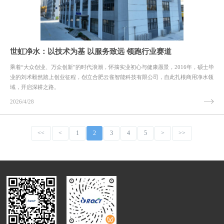
世虹净水：以技术为基 以服务致远 领跑行业赛道
乘着“大众创业、万众创新”的时代浪潮，怀揣实业初心与健康愿景，2016年，硕士毕
业的刘术毅然踏上创业征程，创立合肥云雀智能科技有限公司，自此扎根商用净水领
域，开启深耕之路。
2026/4/28
<<
<
1
2
3
4
5
>
>>